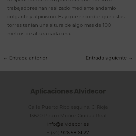
trabajadores han realizado mediante andamio
colgante y alpinismo. Hay que recordar que estas
torres tenían una altura de algo mas de 100
metros de altura cada una.
←
Entrada anterior
Entrada siguiente
→
Aplicaciones Alvidecor
Calle Puerto Rico esquina, C. Rioja
13620
Pedro Muñoz Ciudad Real
info@alvidecor.es
+ (34)
926 58 61 27